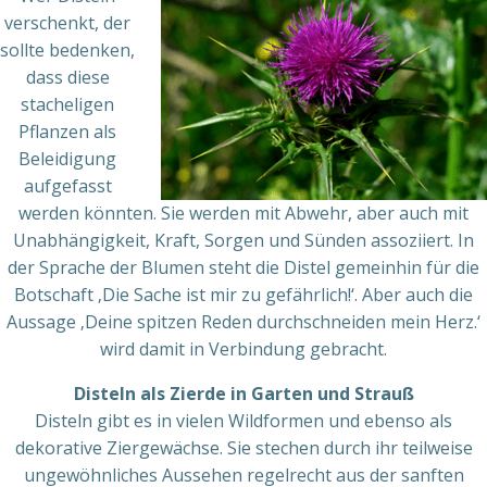
verschenkt, der
sollte bedenken,
dass diese
stacheligen
Pflanzen als
Beleidigung
aufgefasst
werden könnten. Sie werden mit Abwehr, aber auch mit
Unabhängigkeit, Kraft, Sorgen und Sünden assoziiert. In
der Sprache der Blumen steht die Distel gemeinhin für die
Botschaft ‚Die Sache ist mir zu gefährlich!‘. Aber auch die
Aussage ‚Deine spitzen Reden durchschneiden mein Herz.‘
wird damit in Verbindung gebracht.
Disteln als Zierde in Garten und Strauß
Disteln gibt es in vielen Wildformen und ebenso als
dekorative Ziergewächse. Sie stechen durch ihr teilweise
ungewöhnliches Aussehen regelrecht aus der sanften