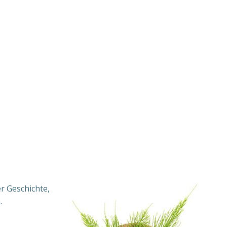
r Geschichte,
m
.